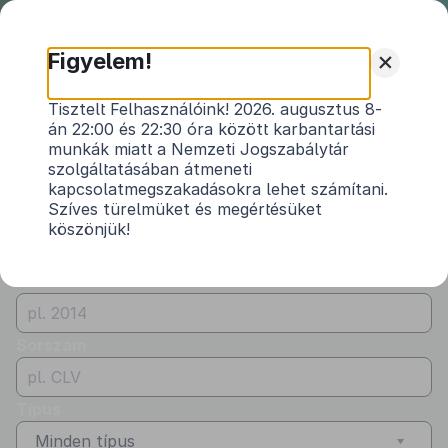
Nemzeti
Jogszabálytár
+
Figyelem!
Önkormányzati
Önkormányzati rendeletek
Tisztelt Felhasználóink! 2026. augusztus 8-
rendeletek
án 22:00 és 22:30 óra között karbantartási
Vármegye
munkák miatt a Nemzeti Jogszabálytár
Vas
szolgáltatásában átmeneti
kapcsolatmegszakadásokra lehet számítani.
Kibocsátó
Szíves türelmüket és megértésüket
köszönjük!
Kerkáskápolna Község Önkormányzata
Évszám
Sorszám
Típus
Minden típus