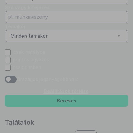
Szó vagy kifejezés
Témakör
Minden témakör
csak hatályos
pontos egyezés
csak címben
Országos joganyagokban is
Beállítások törlése
Keresés
Találatok