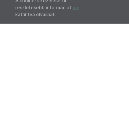
A cookie-k kezeléséről
részletesebb információt
ide
kattintva olvashat.