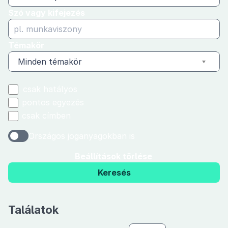
Szó vagy kifejezés
Témakör
Minden témakör
csak hatályos
pontos egyezés
csak címben
Országos joganyagokban is
Beállítások törlése
Keresés
Találatok