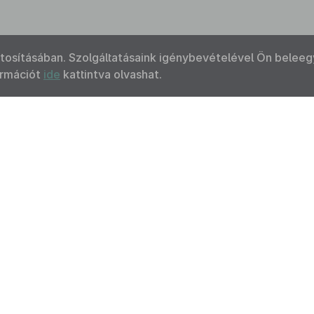
ztosításában. Szolgáltatásaink igénybevételével Ön beleeg
ormációt
ide
kattintva olvashat.