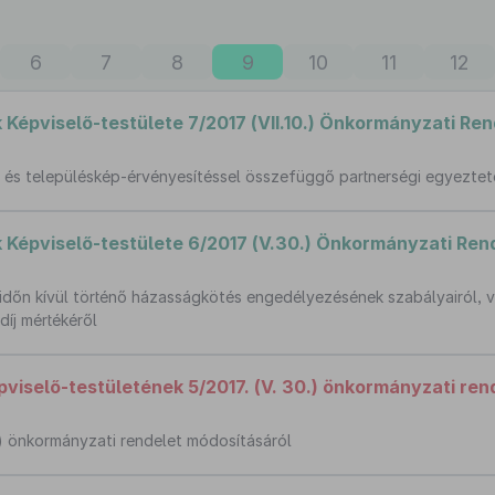
6
7
8
9
10
11
12
épviselő-testülete 7/2017 (VII.10.) Önkormányzati Ren
l és településkép-érvényesítéssel összefüggő partnerségi egyezteté
épviselő-testülete 6/2017 (V.30.) Önkormányzati Ren
aidőn kívül történő házasságkötés engedélyezésének szabályairól, va
díj mértékéről
selő-testületének 5/2017. (V. 30.) önkormányzati ren
28.) önkormányzati rendelet módosításáról