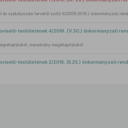
 és szabályozási tervéről szóló 6/2009.(XI.19.) önkormányzati ren
iselő-testületének 4/2016. (V.30.) önkormányzati ren
égrehajtásáról, maradvány megállapításáról
selő-testületének 2/2016. (II.25.) önkormányzati rend