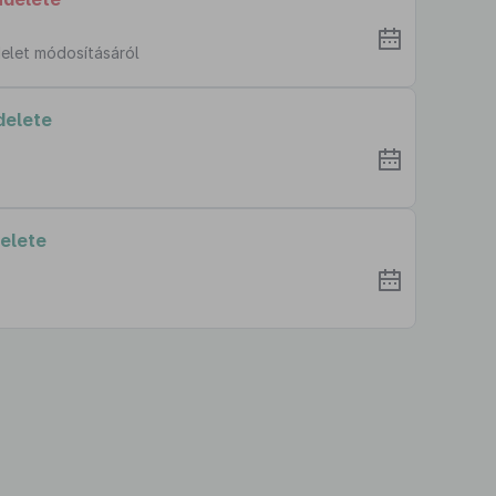
delet módosításáról
delete
elete