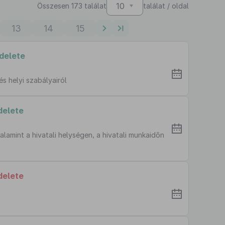
10
Összesen 173 találat
találat / oldal
13
14
15
delete
s helyi szabályairól
delete
lamint a hivatali helységen, a hivatali munkaidőn
delete