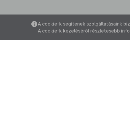
A cookie-k segítenek szolgáltatásaink bi
A cookie-k kezeléséről részletesebb inf