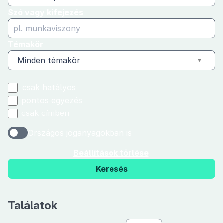
Szó vagy kifejezés
Témakör
Minden témakör
csak hatályos
pontos egyezés
csak címben
Országos joganyagokban is
Beállítások törlése
Keresés
Találatok