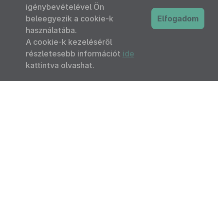
igénybevételével Ön
beleegyezik a cookie-k
Elfogadom
használatába.
A cookie-k kezeléséről
részletesebb információt
ide
kattintva olvashat.