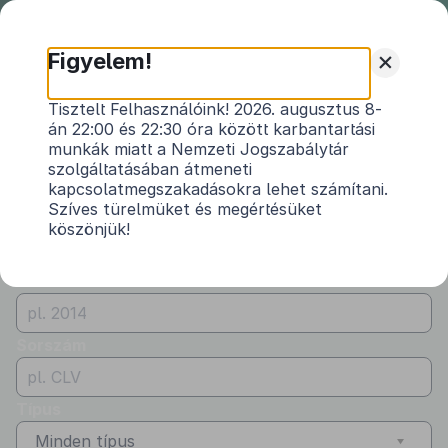
Nemzeti
Jogszabálytár
+
Figyelem!
Önkormányzati
Önkormányzati rendeletek
Tisztelt Felhasználóink! 2026. augusztus 8-
rendeletek
án 22:00 és 22:30 óra között karbantartási
Vármegye
munkák miatt a Nemzeti Jogszabálytár
Győr-Moson-Sopron
szolgáltatásában átmeneti
kapcsolatmegszakadásokra lehet számítani.
Kibocsátó
Szíves türelmüket és megértésüket
köszönjük!
Újrónafő Község Önkormányzata
Évszám
Sorszám
Típus
Minden típus