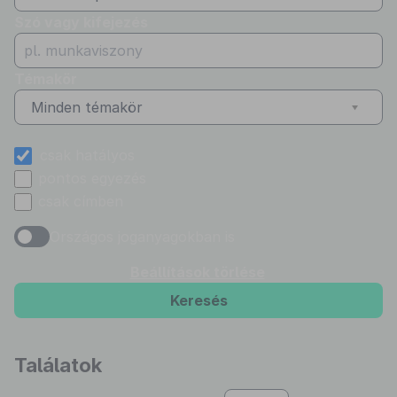
Szó vagy kifejezés
Témakör
Minden témakör
csak hatályos
pontos egyezés
csak címben
Országos joganyagokban is
Beállítások törlése
Keresés
Találatok