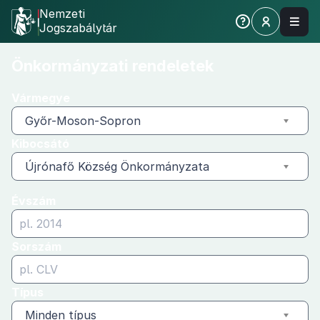
Nemzeti
Jogszabálytár
Önkormányzati
Önkormányzati rendeletek
rendeletek
Vármegye
Győr-Moson-Sopron
Kibocsátó
Újrónafő Község Önkormányzata
Évszám
Sorszám
Típus
Minden típus