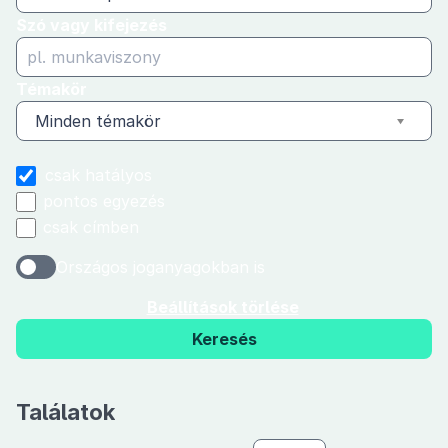
Szó vagy kifejezés
Témakör
Minden témakör
csak hatályos
pontos egyezés
csak címben
Országos joganyagokban is
Beállítások törlése
Keresés
Találatok