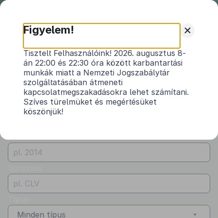
Nemzeti
Jogszabálytár
+
Figyelem!
Önkormányzati
Önkormányzati rendeletek
Tisztelt Felhasználóink! 2026. augusztus 8-
rendeletek
án 22:00 és 22:30 óra között karbantartási
Vármegye
munkák miatt a Nemzeti Jogszabálytár
Győr-Moson-Sopron
szolgáltatásában átmeneti
kapcsolatmegszakadásokra lehet számítani.
Kibocsátó
Szíves türelmüket és megértésüket
köszönjük!
Újrónafő Község Önkormányzata
Évszám
Sorszám
Típus
Minden típus