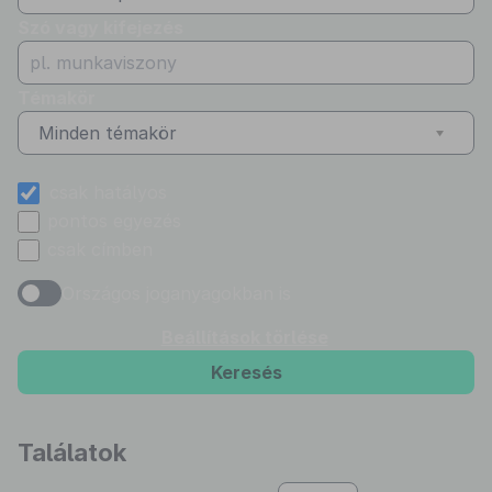
Szó vagy kifejezés
Témakör
Minden témakör
csak hatályos
pontos egyezés
csak címben
Országos joganyagokban is
Beállítások törlése
Keresés
Találatok