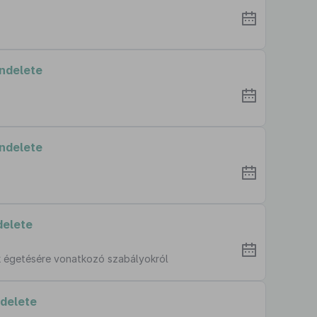
endelete
endelete
delete
ék égetésére vonatkozó szabályokról
ndelete