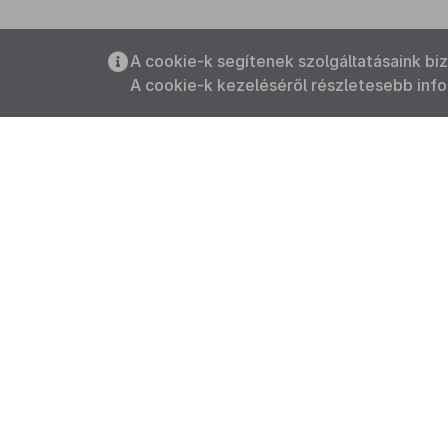
A cookie-k segítenek szolgáltatásaink bi
A cookie-k kezeléséről részletesebb inf