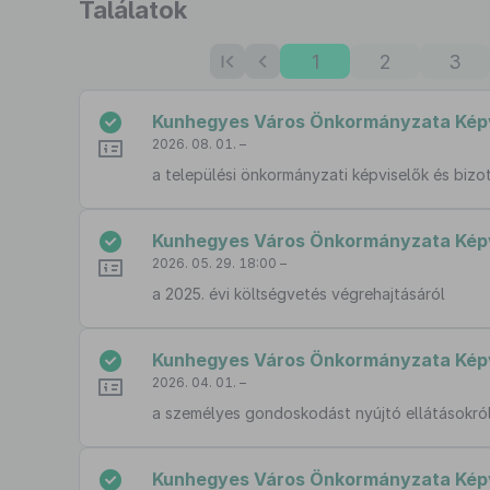
Ugrás
Találatok
a
találati
1
2
3
listához
Kunhegyes Város Önkormányzata Képvis
2026. 08. 01. –
a települési önkormányzati képviselők és bizot
Kunhegyes Város Önkormányzata Képvi
2026. 05. 29. 18:00 –
a 2025. évi költségvetés végrehajtásáról
Kunhegyes Város Önkormányzata Képvis
2026. 04. 01. –
a személyes gondoskodást nyújtó ellátásokról,
Kunhegyes Város Önkormányzata Képvis