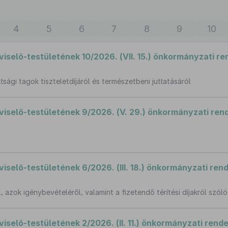
4
5
6
7
8
9
10
elő-testületének 10/2026. (VII. 15.) önkormányzati re
tsági tagok tiszteletdíjáról és természetbeni juttatásáról
selő-testületének 9/2026. (V. 29.) önkormányzati ren
elő-testületének 6/2026. (III. 18.) önkormányzati ren
 azok igénybevételéről, valamint a fizetendő térítési díjakról szó
elő-testületének 2/2026. (II. 11.) önkormányzati rende