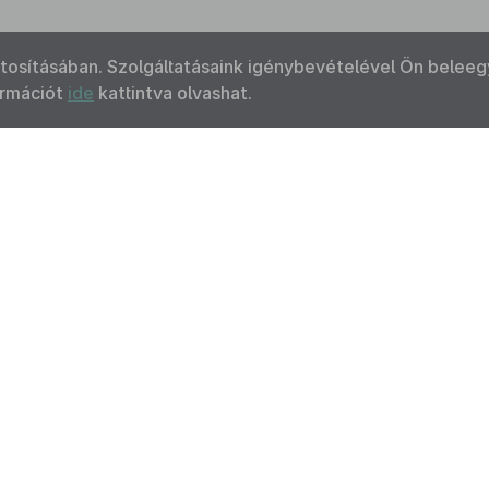
ztosításában. Szolgáltatásaink igénybevételével Ön beleeg
ormációt
ide
kattintva olvashat.