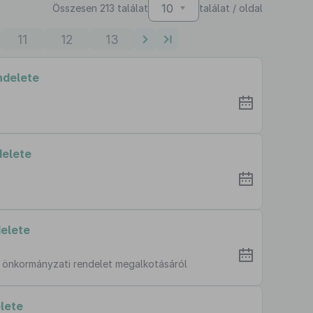
10
Összesen 213 találat
találat / oldal
11
12
13
ndelete
delete
delete
ló önkormányzati rendelet megalkotásáról
lete