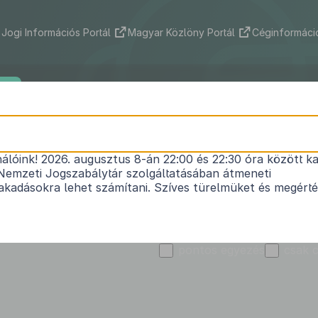
Jogi Információs Portál
Magyar Közlöny Portál
Céginformáció
ek
Indokolások Tára
Nemzetközi szerződések
Jog
Kibocsátó
Kunhegyes Város Önkorm
nálóink! 2026. augusztus 8-án 22:00 és 22:30 óra között ka
Nemzeti Jogszabálytár szolgáltatásában átmeneti
kadásokra lehet számítani. Szíves türelmüket és megért
Szó vagy kifejezés
T
pontos egyezés
csak 