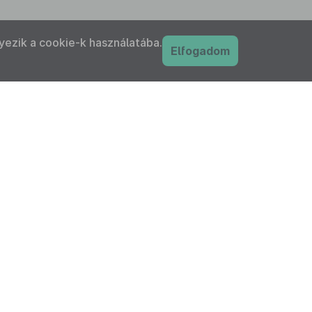
yezik a cookie-k használatába.
Elfogadom