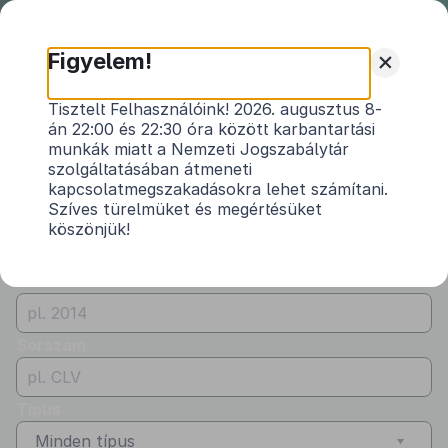
Nemzeti
Jogszabálytár
+
Figyelem!
Önkormányzati
Önkormányzati rendeletek
Tisztelt Felhasználóink! 2026. augusztus 8-
rendeletek
án 22:00 és 22:30 óra között karbantartási
Vármegye
munkák miatt a Nemzeti Jogszabálytár
Jász-Nagykun-Szolnok
szolgáltatásában átmeneti
kapcsolatmegszakadásokra lehet számítani.
Kibocsátó
Szíves türelmüket és megértésüket
köszönjük!
Kunhegyes Város Önkormányzata
Évszám
Sorszám
Típus
Minden típus