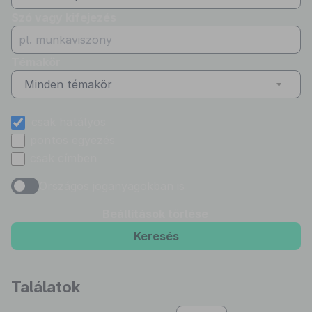
Szó vagy kifejezés
Témakör
Minden témakör
csak hatályos
pontos egyezés
csak címben
Országos joganyagokban is
Beállítások törlése
Keresés
Találatok