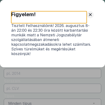
Nemzeti
Jogszabálytár
+
Figyelem!
Önkormányzati
Önkormányzati rendeletek
Tisztelt Felhasználóink! 2026. augusztus 8-
rendeletek
án 22:00 és 22:30 óra között karbantartási
Vármegye
munkák miatt a Nemzeti Jogszabálytár
Jász-Nagykun-Szolnok
szolgáltatásában átmeneti
kapcsolatmegszakadásokra lehet számítani.
Kibocsátó
Szíves türelmüket és megértésüket
köszönjük!
Kunhegyes Város Önkormányzata
Évszám
Sorszám
Típus
Minden típus