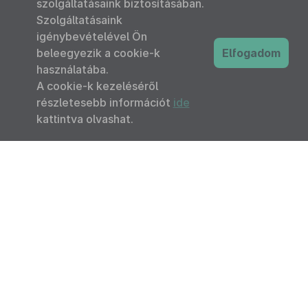
szolgáltatásaink biztosításában.
Szolgáltatásaink
igénybevételével Ön
beleegyezik a cookie-k
Elfogadom
használatába.
A cookie-k kezeléséről
részletesebb információt
ide
kattintva olvashat.