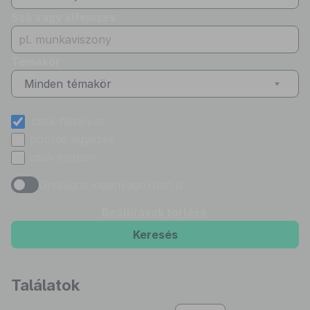
Szó vagy kifejezés
Témakör
Minden témakör
csak hatályos
pontos egyezés
csak címben
Országos joganyagokban is
Beállítások törlése
Keresés
Találatok