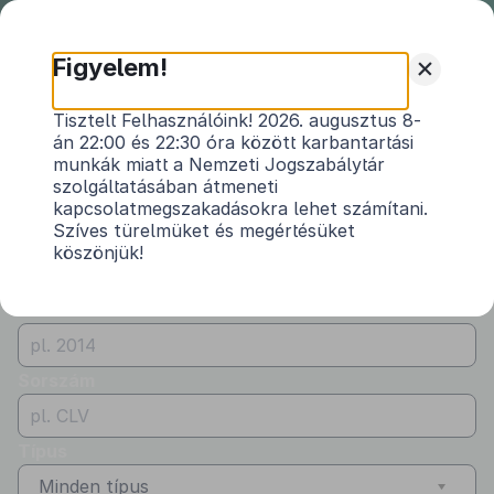
Nemzeti
Jogszabálytár
+
Figyelem!
Önkormányzati
Önkormányzati rendeletek
Tisztelt Felhasználóink! 2026. augusztus 8-
rendeletek
án 22:00 és 22:30 óra között karbantartási
Vármegye
munkák miatt a Nemzeti Jogszabálytár
Vas
szolgáltatásában átmeneti
kapcsolatmegszakadásokra lehet számítani.
Kibocsátó
Szíves türelmüket és megértésüket
köszönjük!
Kercaszomor Község Önkormányzata
Évszám
Sorszám
Típus
Minden típus