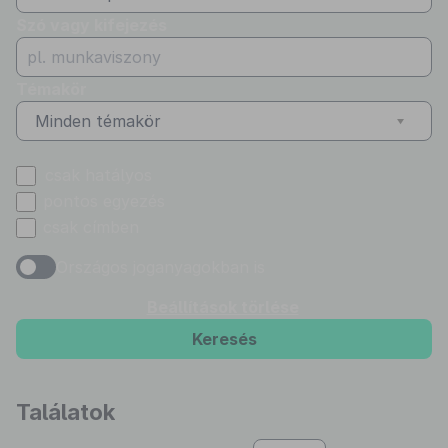
Szó vagy kifejezés
Témakör
Minden témakör
csak hatályos
pontos egyezés
csak címben
Országos joganyagokban is
Beállítások törlése
Keresés
Találatok