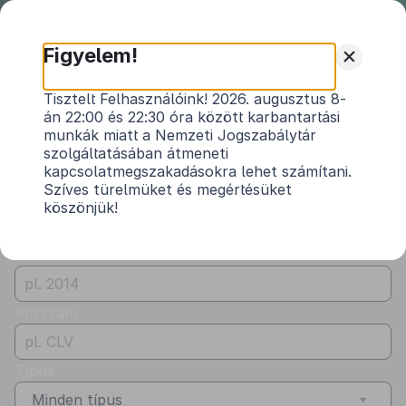
Nemzeti
Jogszabálytár
+
Figyelem!
Önkormányzati
Önkormányzati rendeletek
Tisztelt Felhasználóink! 2026. augusztus 8-
rendeletek
án 22:00 és 22:30 óra között karbantartási
Vármegye
munkák miatt a Nemzeti Jogszabálytár
Jász-Nagykun-Szolnok
szolgáltatásában átmeneti
kapcsolatmegszakadásokra lehet számítani.
Kibocsátó
Szíves türelmüket és megértésüket
köszönjük!
Nagykörű Községi Önkormányzat
Évszám
Sorszám
Típus
Minden típus