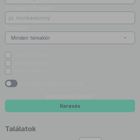
Szó vagy kifejezés
Témakör
Minden témakör
csak hatályos
pontos egyezés
csak címben
Országos joganyagokban is
Beállítások törlése
Keresés
Találatok