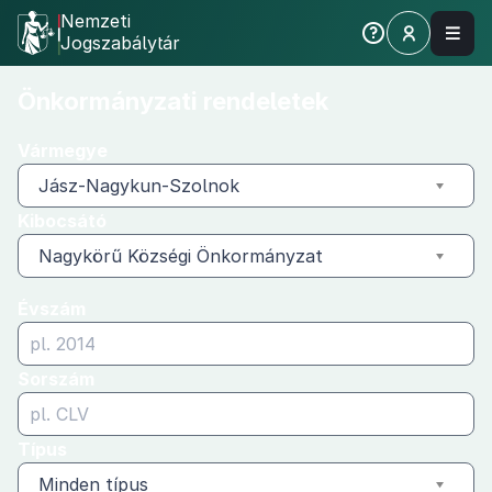
Nemzeti
Jogszabálytár
Önkormányzati
Önkormányzati rendeletek
rendeletek
Vármegye
Jász-Nagykun-Szolnok
Kibocsátó
Nagykörű Községi Önkormányzat
Évszám
Sorszám
Típus
Minden típus