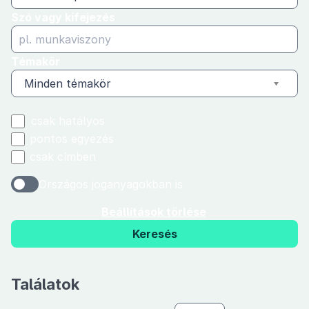
Szó vagy kifejezés
Témakör
Minden témakör
csak hatályos
pontos egyezés
csak címben
Országos joganyagokban is
Beállítások törlése
Keresés
Találatok