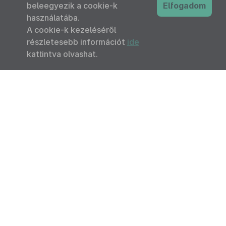
beleegyezik a cookie-k
Elfogadom
használatába.
A cookie-k kezeléséről
részletesebb információt
ide
kattintva olvashat.