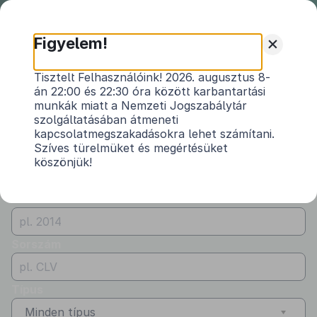
Nemzeti
Jogszabálytár
+
Figyelem!
Önkormányzati
Önkormányzati rendeletek
Tisztelt Felhasználóink! 2026. augusztus 8-
rendeletek
án 22:00 és 22:30 óra között karbantartási
Vármegye
munkák miatt a Nemzeti Jogszabálytár
Jász-Nagykun-Szolnok
szolgáltatásában átmeneti
kapcsolatmegszakadásokra lehet számítani.
Kibocsátó
Szíves türelmüket és megértésüket
köszönjük!
Nagykörű Községi Önkormányzat
Évszám
Sorszám
Típus
Minden típus