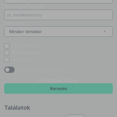
Szó vagy kifejezés
Témakör
Minden témakör
csak hatályos
pontos egyezés
csak címben
Országos joganyagokban is
Beállítások törlése
Keresés
Találatok