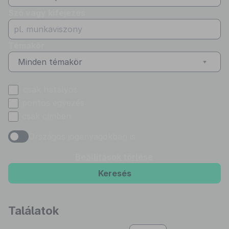
Szó vagy kifejezés
Témakör
Minden témakör
csak hatályos
pontos egyezés
csak címben
Országos joganyagokban is
Beállítások törlése
Keresés
Találatok