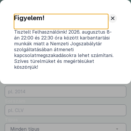
Nemzeti
Jogszabálytár
+
Figyelem!
Önkormányzati
Önkormányzati rendeletek
Tisztelt Felhasználóink! 2026. augusztus 8-
rendeletek
án 22:00 és 22:30 óra között karbantartási
Vármegye
munkák miatt a Nemzeti Jogszabálytár
Jász-Nagykun-Szolnok
szolgáltatásában átmeneti
kapcsolatmegszakadásokra lehet számítani.
Kibocsátó
Szíves türelmüket és megértésüket
köszönjük!
Nagykörű Községi Önkormányzat
Évszám
Sorszám
Típus
Minden típus