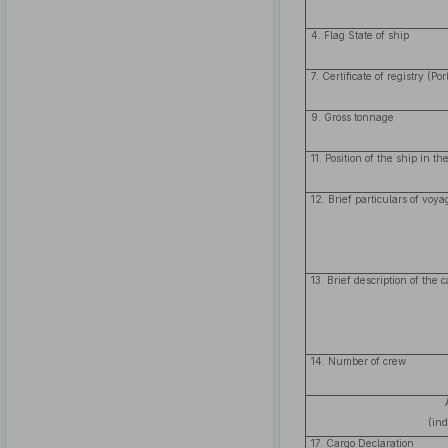
4. Flag State of ship
7. Certificate of registry (Po
9. Gross tonnage
11. Position of the ship in the
12. Brief particulars of vo
13. Brief description of the 
14. Number of crew
(ind
17. Cargo Declaration