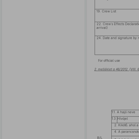
19. Crew List
22. Crew’s Effects Declarati
arrival)
24. Date and signature by m
For official use
2. melléklet a 46/2012. (VIII.
1.1.
A hajó neve
1.3.
Hívójel
2. Kikötő, ahol 
4. A parancsno
B/L