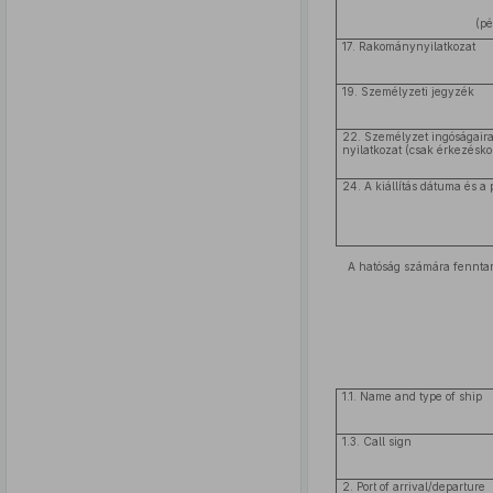
(p
17. Rakománynyilatkozat
19. Személyzeti jegyzék
22. Személyzet ingóságair
nyilatkozat (csak érkezésko
24. A kiállítás dátuma és a
A hatóság számára fenntart
1.1. Name and type of ship
1.3. Call sign
2. Port of arrival/departure