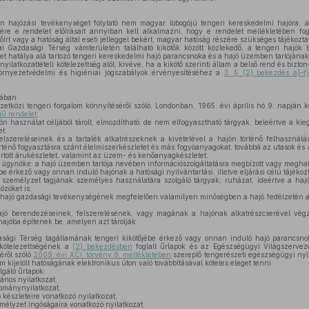
n hajózási tevékenységet folytató nem magyar lobogójú tengeri kereskedelmi hajóra, 
e e rendelet előírásait annyiban kell alkalmazni, hogy e rendelet mellékletében fog
lőírt vagy a hatóság által eseti jelleggel bekért, magyar hatóság részére szükséges tájékozt
 Gazdasági Térség vámterületén található kikötők között közlekedő, a tengeri hajók b
elet hatálya alá tartozó tengeri kereskedelmi hajó parancsnoka és a hajó üzemben tartójá
yilatkozattételi kötelezettség alól, kivéve, ha a kikötő szerinti állam a belső rend és biz
környezetvédelmi és higiéniai jogszabályok érvényesítéséhez a
3. § (2) bekezdés a)–f)
ában:
etközi tengeri forgalom könnyítéséről szóló, Londonban, 1965. évi április hó 9. napján 
jű rendelet
;
n használat céljából tárolt, elmozdítható, de nem elfogyasztható tárgyak, beleértve a kieg
et;
elszereléseinek és a tartalék alkatrészeknek a kivételével a hajón történő felhasznál
történő fogyasztásra szánt élelmiszerkészletet és más fogyóanyagokat, továbbá az utasok és
tartott árukészletet, valamint az üzem- és kenőanyagkészletet;
k ügynöke:
a hajó üzemben tartója nevében információszolgáltatásra megbízott vagy megha
be érkező vagy onnan induló hajónak a hatósági nyilvántartási, illetve eljárási célú tájékoz
személyzet tagjának személyes használatára szolgáló tárgyak, ruházat, ideértve a hajón
özöket is;
 hajó gazdasági tevékenységének megfelelően valamilyen minőségben a hajó fedélzetén 
jó berendezéseinek, felszerelésének, vagy magának a hajónak alkatrészcserével vég
hajóba építenek be, amelyen azt tárolják.
sági Térség tagállamának tengeri kikötőjébe érkező vagy onnan induló hajó parancsn
 kötelezettségének a
(2) bekezdésben
foglalt űrlapok és az Egészségügyi Világszerve
éről szóló
2009. évi XCI. törvény 8. mellékletében
szereplő tengerészeti egészségügyi nyila
am kijelölt hatóságának elektronikus úton való továbbításával köteles eleget tenni.
lgáló űrlapok:
lános nyilatkozat,
kománynyilatkozat,
 készleteire vonatkozó nyilatkozat,
mélyzet ingóságaira vonatkozó nyilatkozat,