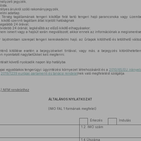
mélyzeti jegyzék,
lista,
zélyes árukról szóló rakományjegyzék,
elmi adatlap.
Térség tagállamának tengeri kikötője felé tartó tengeri hajó parancsnoka vagy üzem
 kikötő szerinti tagállam által kijelölt hatóságnak
legalább 24 órával;
övidebb 24 óránál, legkésőbb az előző kikötő elhagyásakor;
 nem ismert vagy a hajóút során megváltozott, akkor ennek az információnak a megismerés
jstromban szerepel tengeri kereskedelmi hajó, az űrlapok kitölthető és letölthető változ
énő kitöltése esetén a bejegyzéseket tintával, vagy más, a bejegyzés kitörölhetetlens
en nyomtatott nagybetűkkel kell megtenni.
etését követő nyolcadik napon lép hatályba.
ópai egyablakos tengerügyi ügyintézési környezet létrehozásáról és a
2010/65/EU irányel
)
2019/1239 európai parlamenti és tanácsi rendelet
nek való megfelelést szolgálja.
 6.) NFM rendelethez
ÁLTALÁNOS NYILATKOZAT
(IMO FAL 1 formának megfelel)
Érkezés
Indulás
1.2. IMO szám
1.4.Útszáma