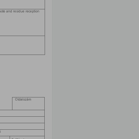
aste and residue reception
Oldalszám
ő