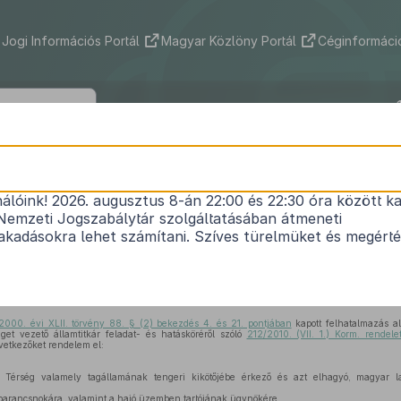
Jogi Információs Portál
Magyar Közlöny Portál
Céginformáció
46/2012. (VIII. 6.) NFM rendelet
nálóink! 2026. augusztus 8-án 22:00 és 22:30 óra között ka
zdasági Térség valamely tagállamának tengeri kik
Nemzeti Jogszabálytár szolgáltatásában átmeneti
nduló tengeri hajókra vonatkozó nyilatkozattételi 
kadásokra lehet számítani. Szíves türelmüket és megért
teljesítéséről
Hatályos: 2025. 12. 21. –
2000. évi XLII. törvény 88. § (2) bekezdés 4. és 21. pontjában
kapott felhatalmazás a
get vezető államtitkár feladat- és hatásköréről szóló
212/2010. (VII. 1.) Korm. rendel
vetkezőket rendelem el:
Térség valamely tagállamának tengeri kikötőjébe érkező és azt elhagyó, magyar laj
 parancsnokára, valamint a hajó üzemben tartójának ügynökére,