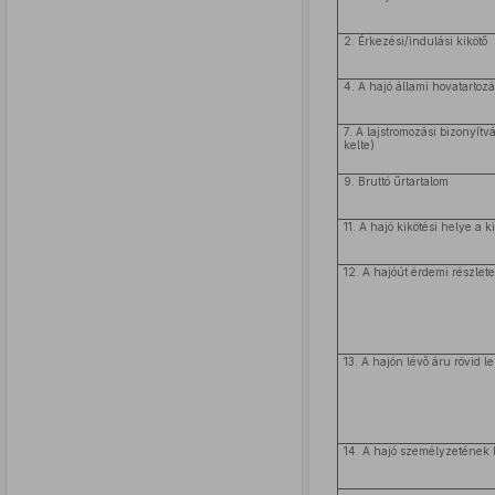
2. Érkezési/indulási kikötő
4. A hajó állami hovatartoz
7. A lajstromozási bizonyítv
kelte)
9. Bruttó űrtartalom
11. A hajó kikötési helye a k
12. A hajóút érdemi részlete
13. A hajón lévő áru rövid le
14. A hajó személyzetének 