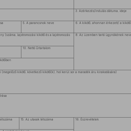
3. Azérkezés/indulás dátuma, ideje
ása
5. A parancsnok neve
6. A kikötő, ahonnan érkezett/ a kikötő
ány (száma, lajstromozási kikötő és a lajstromozás
8. Az üzemben tartó ügynökének neve
10. Nettó űrtartalom
ikötőben
i (megelőző kikötő, következő kikötő(k), hol kerül sor a maradék áru kirakodására)
írása
létszáma
15. Az utasok létszáma
16. Észrevételek