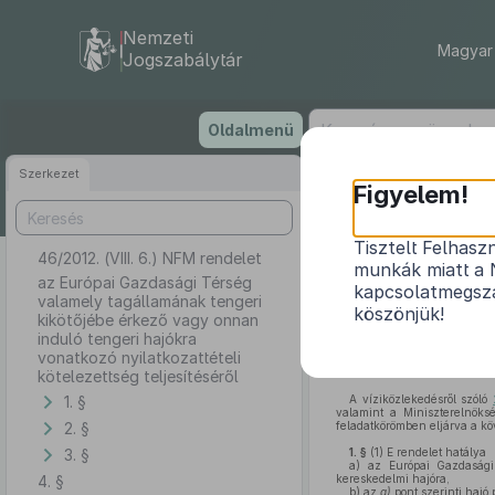
Nemzeti
Magyar 
Jogszabálytár
Ugrás
Oldalmenü
a
tartalomra
Szerkezet
Figyelem!
Tisztelt Felhasz
46/2012. (VIII. 6.) NFM rendelet
az Európai Ga
munkák miatt a 
vagy onnan i
az Európai Gazdasági Térség
kapcsolatmegsza
valamely tagállamának tengeri
köszönjük!
kikötőjébe érkező vagy onnan
induló tengeri hajókra
vonatkozó nyilatkozattételi
kötelezettség teljesítéséről
1. §
A víziközlekedésről szóló
valamint a Miniszterelnöksé
2. §
feladatkörömben eljárva a kö
3. §
1. §
(1)
E rendelet hatálya
a)
az Európai Gazdasági 
4. §
kereskedelmi hajóra,
b)
az
a)
pont szerinti hajó