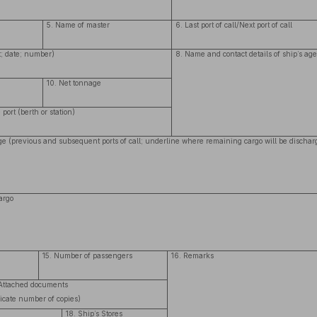
5. Name of master
6. Last port of call/Next port of call
rt; date; number)
8. Name and contact details of ship’s ag
10. Net tonnage
 port (berth or station)
yage (previous and subsequent ports of call; underline where remaining cargo will be dischar
cargo
15. Number of passengers
16. Remarks
Attached documents
icate number of copies)
18. Ship’s Stores