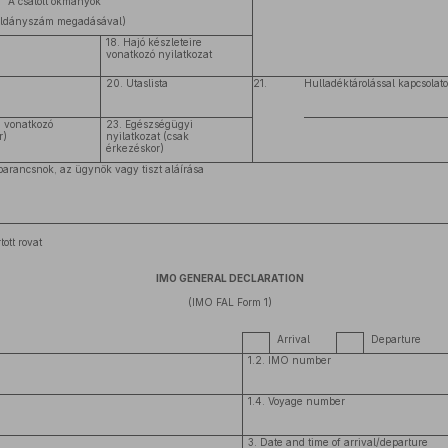
A csatolt okmányok
éldányszám megadásával)
18. Hajó készleteire
vonatkozó nyilatkozat
20. Utaslista
21.
Hulladéktárolással kapcsola
a vonatkozó
23. Egészségügyi
r)
nyilatkozat (csak
érkezéskor)
 parancsnok, az ügynök vagy tiszt aláírása
ott rovat
IMO GENERAL DECLARATION
(IMO FAL Form 1)
Arrival
Departure
1.2. IMO number
1.4. Voyage number
3. Date and time of arrival/departure