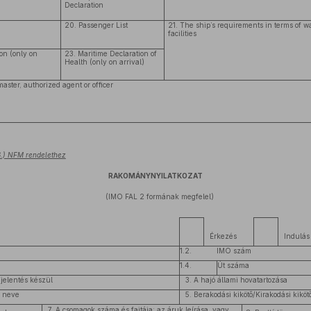
Declaration
20. Passenger List
21. The ship’s requirements in terms of w
facilities
on (only on
23. Maritime Declaration of
Health (only on arrival)
aster, authorized agent or officer
 6.) NFM rendelethez
RAKOMÁNYNYILATKOZAT
(IMO FAL 2 formának megfelel)
Érkezés
Indulás
1.2.
IMO szám
1.4.
Út száma
a jelentés készül
3. A hajó állami hovatartozása
k neve
5. Berakodási kikötő/Kirakodási kiköt
7. A csomagok száma és fajtája; az áruk leírása, vagy