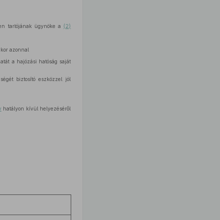
ben tartójának ügynöke a
(2)
ekor azonnal
atát a hajózási hatóság saját
égét biztosító eszközzel jól
v
hatályon kívül helyezéséről