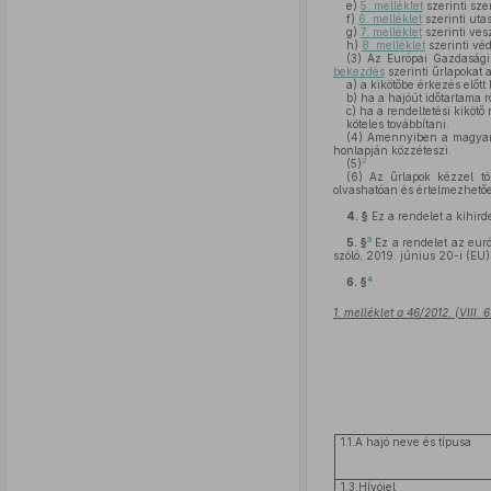
e)
5. melléklet
szerinti sze
f)
6. melléklet
szerinti utas
g)
7. melléklet
szerinti ves
h)
8. melléklet
szerinti véd
(3)
Az Európai Gazdasági 
bekezdés
szerinti űrlapokat a
a)
a kikötőbe érkezés előtt 
b)
ha a hajóút időtartama r
c)
ha a rendeltetési kikötő
köteles továbbítani.
(4)
Amennyiben a magyar la
honlapján közzéteszi.
2
(5)
(6)
Az űrlapok kézzel tört
olvashatóan és értelmezhető
4. §
Ez a rendelet a kihird
3
5. §
Ez a rendelet az eur
szóló, 2019. június 20-i (EU
4
6. §
1. melléklet a 46/2012. (VIII.
1.1.A hajó neve és típusa
1.3.Hívójel