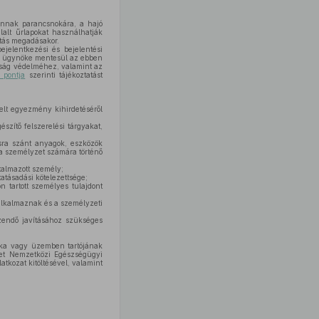
annak parancsnokára, a hajó
lalt űrlapokat használhatják
atás megadásakor.
ejelentkezési és bejelentési
nak ügynöke mentesül az ebben
tonság védelméhez, valamint az
 pontja
szerinti tájékoztatást
kelt egyezmény kihirdetéséről
észítő felszerelési tárgyakat,
ásra szánt anyagok, eszközök
 a személyzet számára történő
talmazott személy;
tatásadási kötelezettsége;
 tartott személyes tulajdont
alkalmaznak és a személyzeti
zendő javításához szükséges
oka vagy üzemben tartójának
zet Nemzetközi Egészségügyi
tkozat kitöltésével, valamint