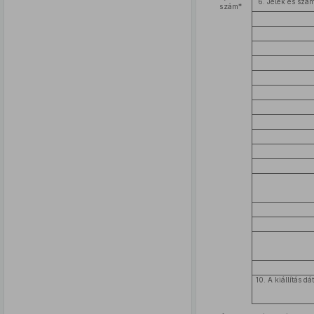
6. Jelek és szá
szám*
10. A kiállítás 