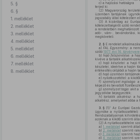
5. §
c)
a hajózási hatóságra
terjed ki.
6. §
(2)
Magyarország területé
üzemben tartójának ügynökér
1. melléklet
jogszabály által kötelezően e
(3)
A kizárólag az Európai
2. melléklet
kötelezettségéről szóló rend
a rendeletben meghatározott n
3. melléklet
adó-, vám-, bevándorlási, 
megköveteli.
4. melléklet
2. §
E rendelet alkalmazás
5. melléklet
a)
FAL Egyezmény:
a nemz
szóló
1977. évi 16. törvényere
6. melléklet
b)
hajó felszerelése:
a hajó
kivéve a tartalék alkatrészek
7. melléklet
c)
hajó készletei:
a hajó f
készletei, ideértve a hajón 
8. melléklet
értékesítés céljából a hajón 
d)
hajó üzemben tartójána
e)
nyilatkozattétel:
a kikötő
f)
személyzet ingósága:
a 
képező és bevallott fizetőeszk
g)
személyzet tagja:
akit a
jegyzékbe bejegyezték;
h)
tartalék alkatrész:
a ha
alkatrész, amelyeket abba a 
1
3. §
(1)
Az Európai Gazda
ügynöke a nyilatkozattételi
Rendszabályainak kihirdetés
azoknak a kikötő szerinti áll
(2)
A nyilatkozattételre szo
a)
1. melléklet
szerinti álta
b)
2. melléklet
szerinti ra
c)
3. melléklet
szerinti hajó
d)
4. melléklet
szerinti sze