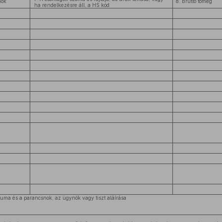
mok
8. Bruttó tömeg
ha rendelkezésre áll, a HS kód
dátuma és a parancsnok, az ügynök vagy tiszt aláírása